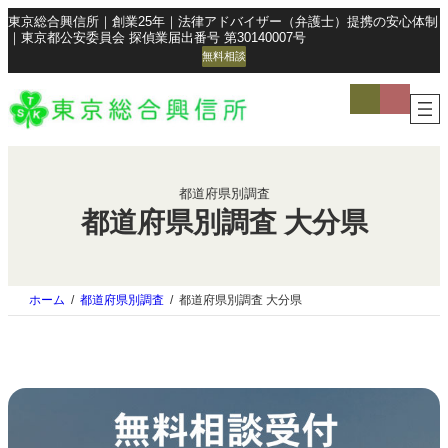
東京総合興信所｜創業25年｜法律アドバイザー（弁護士）提携の安心体制
｜東京都公安委員会 探偵業届出番号 第30140007号
無料相談
ア
ア
イ
イ
コ
コ
ン
ン
リ
リ
ン
ン
ク
ク
都道府県別調査
都道府県別調査 大分県
ホーム
都道府県別調査
都道府県別調査 大分県