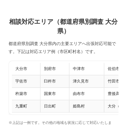
相談対応エリア（都道府県別調査 大分
県）
都道府県別調査 大分県内の主要エリアへ出張対応可能で
す。下記は対応エリア例（市区町村名）です。
大分市
別府市
中津市
佐伯市
宇佐市
臼杵市
津久見市
竹田市
杵築市
国東市
由布市
豊後高田
九重町
日出町
姫島村
大分（中
※上記は一例です。その他の地域も状況に応じて対応いたしま