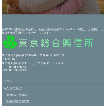
創業25年の東京総合興信所は、開業当初から法律アドバイザー（弁護士）と連携し、ご
相談者様の問題解決をサポートしています。
東京都公安委員会 探偵業届出番号 第30140007号
〒160-0022
東京都新宿区新宿1-1-5 サカエ御苑マンション3F
TEL : 0120-188-681
FAX : 03-5368-2481
ホーム
私たちについて
選ばれる５つの理由
探偵興信所の選び方