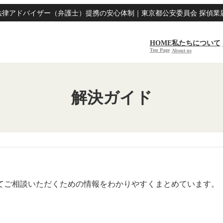
律アドバイザー（弁護士）提携の安心体制｜東京都公安委員会 探偵業届出番
HOME
私たちについて
Top Page
About us
解決ガイド
てご相談いただくための情報をわかりやすくまとめています。