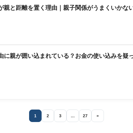
が親と距離を置く理由｜親子関係がうまくいかな
由に親が囲い込まれている？お金の使い込みを疑
1
2
3
…
27
»