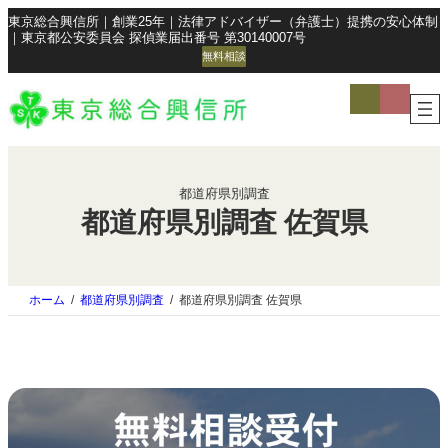
東京総合興信所｜創業25年｜法律アドバイザー（弁護士）提携の安心体制
｜東京都公安委員会 探偵業届出番号 第30140007号
無料相談
ア
ア
イ
イ
コ
コ
ン
ン
リ
リ
ン
ン
ク
ク
都道府県別調査
都道府県別調査 佐賀県
ホーム
都道府県別調査
都道府県別調査 佐賀県