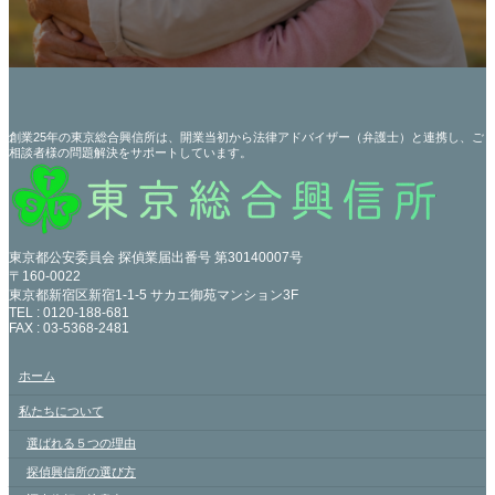
創業25年の東京総合興信所は、開業当初から法律アドバイザー（弁護士）と連携し、ご
相談者様の問題解決をサポートしています。
東京都公安委員会 探偵業届出番号 第30140007号
〒160-0022
東京都新宿区新宿1-1-5 サカエ御苑マンション3F
TEL : 0120-188-681
FAX : 03-5368-2481
ホーム
私たちについて
選ばれる５つの理由
探偵興信所の選び方