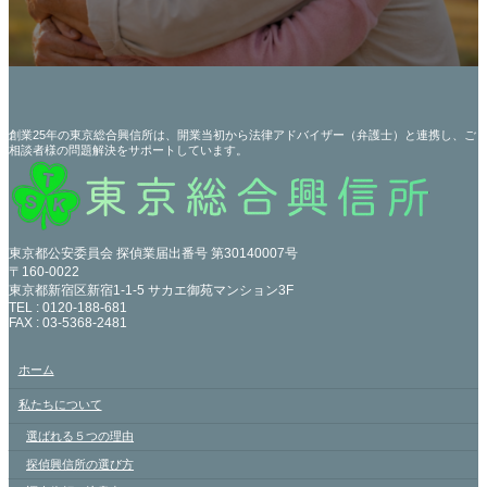
創業25年の東京総合興信所は、開業当初から法律アドバイザー（弁護士）と連携し、ご
相談者様の問題解決をサポートしています。
東京都公安委員会 探偵業届出番号 第30140007号
〒160-0022
東京都新宿区新宿1-1-5 サカエ御苑マンション3F
TEL : 0120-188-681
FAX : 03-5368-2481
ホーム
私たちについて
選ばれる５つの理由
探偵興信所の選び方