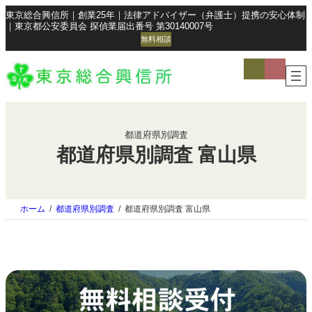
東京総合興信所｜創業25年｜法律アドバイザー（弁護士）提携の安心体制
｜東京都公安委員会 探偵業届出番号 第30140007号
無料相談
ア
ア
イ
イ
コ
コ
ン
ン
リ
リ
ン
ン
ク
ク
都道府県別調査
都道府県別調査 富山県
ホーム
都道府県別調査
都道府県別調査 富山県