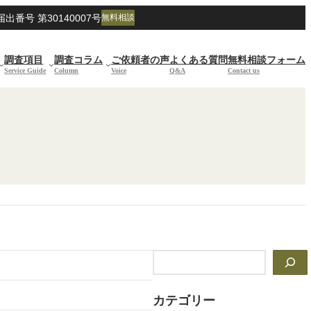
号 第30140007号
無料相談
調査項目
調査コラム
ご依頼者の声
よくある質問
無料相談フォーム
Service Guide
Column
Voice
Q&A
Contact us
検
索
カテゴリー