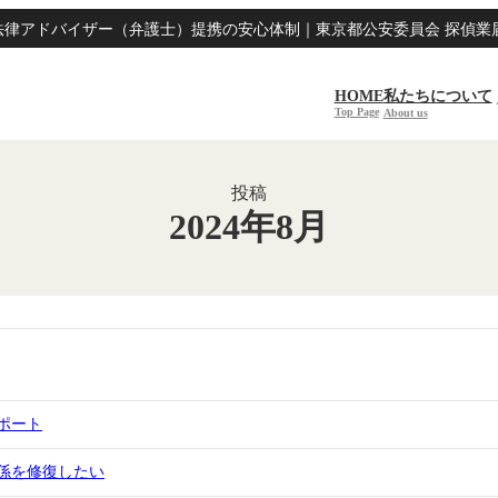
律アドバイザー（弁護士）提携の安心体制｜東京都公安委員会 探偵業届出番
HOME
私たちについて
Top Page
About us
投稿
2024年8月
ポート
係を修復したい