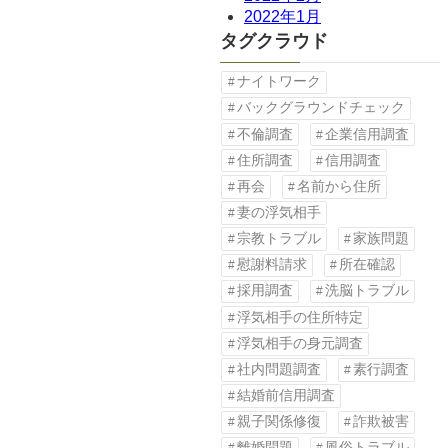
2022年1月
タグクラウド
ナイトワーク
バックグラウンドチェック
不倫調査
企業信用調査
住所調査
信用調査
再会
名前から住所
妻の浮気相手
宗教トラブル
家族問題
慰謝料請求
所在確認
採用調査
洗脳トラブル
浮気相手の住所特定
浮気相手の身元調査
社内問題調査
素行調査
結婚前信用調査
親子関係修復
詐欺被害
離婚問題
風俗トラブル