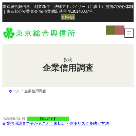
東京総合興信所｜創業25年｜法律アドバイザー（弁護士）提携の安心体制
｜東京都公安委員会 探偵業届出番号 第30140007号
無料相談
ア
ア
イ
イ
コ
コ
ン
ン
リ
リ
ン
ン
ク
ク
投稿
企業信用調査
ホーム
企業信用調査
2026年5月31日
解決ガイド
企業信用調査で分かること｜未払い・信用リスクを防ぐ方法