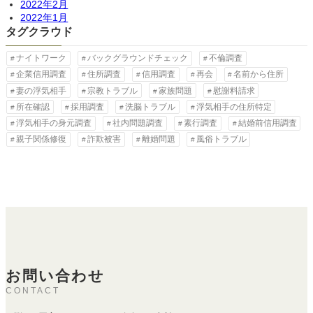
2022年2月
2022年1月
タグクラウド
ナイトワーク
バックグラウンドチェック
不倫調査
企業信用調査
住所調査
信用調査
再会
名前から住所
妻の浮気相手
宗教トラブル
家族問題
慰謝料請求
所在確認
採用調査
洗脳トラブル
浮気相手の住所特定
浮気相手の身元調査
社内問題調査
素行調査
結婚前信用調査
親子関係修復
詐欺被害
離婚問題
風俗トラブル
お問い合わせ
CONTACT