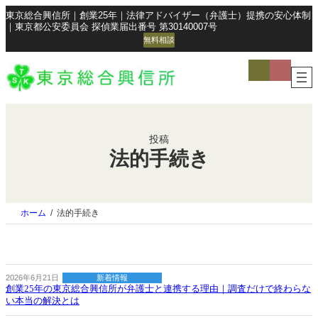
東京総合興信所｜創業25年｜法律アドバイザー（弁護士）提携の安心体制
｜東京都公安委員会 探偵業届出番号 第30140007号
無料相談
ア
ア
イ
イ
コ
コ
ン
ン
リ
リ
ン
ン
ク
ク
投稿
法的手続き
ホーム
法的手続き
2026年6月21日
新着情報
創業25年の東京総合興信所が弁護士と連携する理由｜調査だけで終わらな
い本当の解決とは