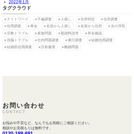
2022年1月
タグクラウド
ナイトワーク
不倫調査
人探し
住所特定
住所調査
信用調査
再会
名前から人探し
名前から住所
夫の浮気
宗教トラブル
家族問題
慰謝料請求
所在確認
洗脳トラブル
社内問題調査
素行調査
結婚信用調査
結婚前信用調査
詐欺被害
離婚問題
お問い合わせ
CONTACT
お悩みや不安など、なんでもお気軽にご相談ください。
相談やお見積もりは無料です。
0120-188-681