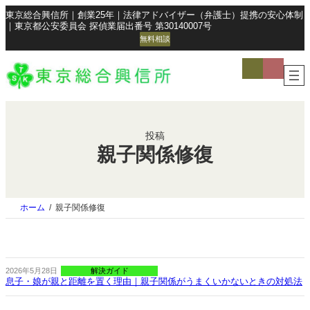
東京総合興信所｜創業25年｜法律アドバイザー（弁護士）提携の安心体制
｜東京都公安委員会 探偵業届出番号 第30140007号
無料相談
ア
ア
イ
イ
コ
コ
ン
ン
リ
リ
ン
ン
ク
ク
投稿
親子関係修復
ホーム
親子関係修復
2026年5月28日
解決ガイド
息子・娘が親と距離を置く理由｜親子関係がうまくいかないときの対処法