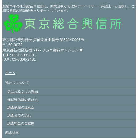
創業25年の東京総合興信所は、開業当初から法律アドバイザー（弁護士）と連携し、ご
相談者様の問題解決をサポートしています。
東京都公安委員会 探偵業届出番号 第30140007号
〒160-0022
東京都新宿区新宿1-1-5 サカエ御苑マンション3F
TEL : 0120-188-681
FAX : 03-5368-2481
ホーム
私たちについて
選ばれる５つの理由
探偵興信所の選び方
調査依頼の注意点
調査までの流れ
調査料金のご案内
調査項目