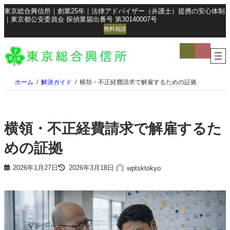
東京総合興信所｜創業25年｜法律アドバイザー（弁護士）提携の安心体制
｜東京都公安委員会 探偵業届出番号 第30140007号
無料相談
ア
ア
イ
イ
コ
コ
ン
ン
リ
リ
ン
ン
ホーム
解決ガイド
横領・不正経費請求で解雇するための証拠
ク
ク
横領・不正経費請求で解雇するた
めの証拠
2026年1月27日
2026年3月18日
wptsktokyo